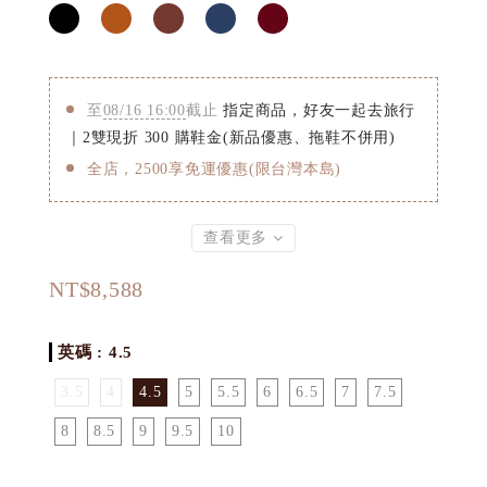
至
08/16 16:00
截止
指定商品，好友一起去旅行
｜2雙現折 300 購鞋金(新品優惠、拖鞋不併用)
全店，2500享免運優惠(限台灣本島)
查看更多
NT$8,588
英碼
: 4.5
3.5
4
4.5
5
5.5
6
6.5
7
7.5
8
8.5
9
9.5
10