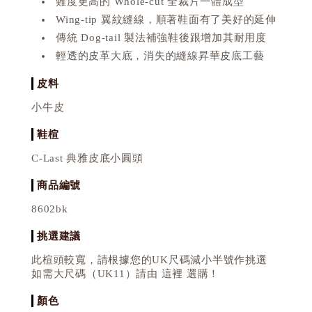
難度更高的 Whole-cut 全裁片一體成型
Wing-tip 翼紋縫線，順著鞋面有了美好的延伸
傳統 Dog-tail 製法補強鞋後跟增加其耐用度
輕透的皮革大底，消失的縫線昇華皮底工藝
皮料
小牛皮
鞋楦
C-Last 典雅皮底小圓頭
商品編號
8602bk
挑選建議
此楦頭較寬，請根據您的UK尺碼減小半號作挑選
如需大尺碼（UK11）請由 這裡 選購！
顏色