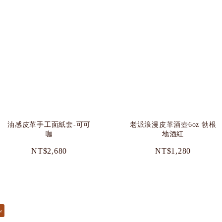
油感皮革手工面紙套-可可
老派浪漫皮革酒壺6oz 勃根
咖
地酒紅
NT$2,680
NT$1,280
w