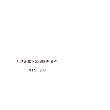
油感皮革不鏽鋼鞋拔 栗色
NT$1,280