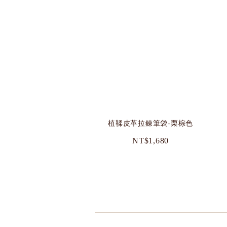
植鞣皮革拉鍊筆袋-栗棕色
NT$1,680