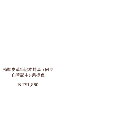
植鞣皮革筆記本封套（附空
白筆記本)-栗棕色
NT$1,880