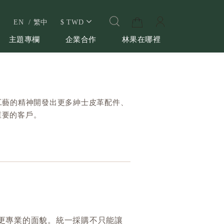
EN
繁中
$
TWD
主題專欄
企業合作
林果在哪裡
工藝的精神開發出更多紳士皮革配件、
重要的客戶。
更專業的面貌。統一採購不只能讓