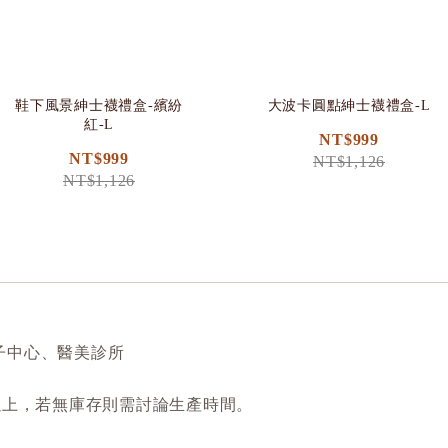
鞋下風景紳士襪禮盒-繽紛
大波卡圓點紳士襪禮盒-L
紅-L
NT$999
NT$999
NT$1,126
NT$1,126
子中心、醫美診所
以上，若無庫存則需討論生產時間。