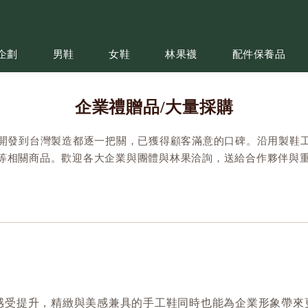
企劃
男鞋
女鞋
林果襪
配件保養品
企業禮贈品/大量採購
開發到台灣製造都逐一把關，已獲得顧客滿意的口碑。沿用製鞋
..等相關商品。歡迎各大企業與團體與林果洽詢，送給合作夥伴與
感受提升，精緻與美感兼具的手工鞋同時也能為企業形象帶來