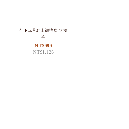
鞋下風景紳士襪禮盒-沉穩
藍
NT$999
NT$1,126