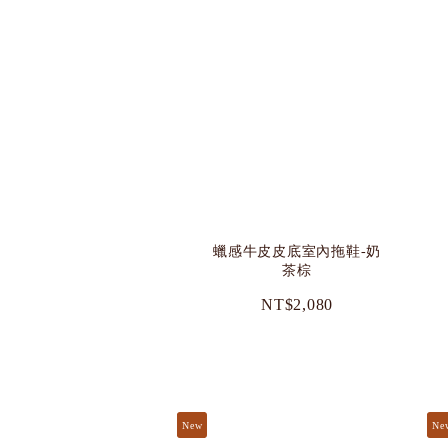
蠟感牛皮皮底室內拖鞋-奶
茶棕
NT$2,080
New
Ne