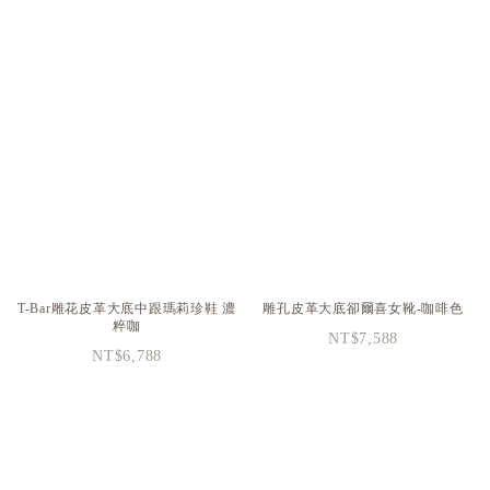
T-Bar雕花皮革大底中跟瑪莉珍鞋 濃
雕孔皮革大底卻爾喜女靴-咖啡色
粹咖
NT$7,588
NT$6,788