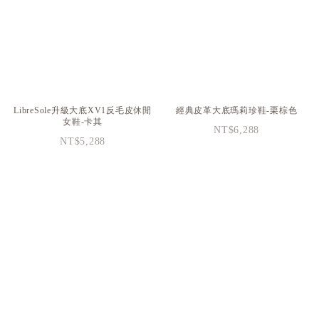
LibreSole升級大底XV1反毛皮休閒
經典皮革大底瑪莉珍鞋-栗棕色
女鞋-卡其
NT$6,288
NT$5,288