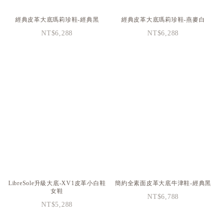
經典皮革大底瑪莉珍鞋-經典黑
經典皮革大底瑪莉珍鞋-燕麥白
NT$6,288
NT$6,288
LibreSole升級大底-XV1皮革小白鞋
簡約全素面皮革大底牛津鞋-經典黑
女鞋
NT$6,788
NT$5,288