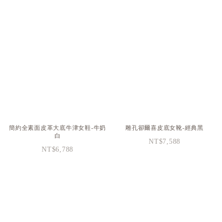
簡約全素面皮革大底牛津女鞋-牛奶
雕孔卻爾喜皮底女靴-經典黑
白
NT$7,588
NT$6,788