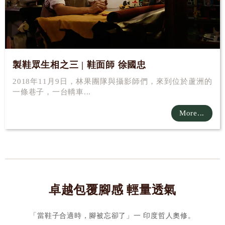
製鞋眾生相之三 | 鞋面師 徐國忠
2018年11月9日，林果團隊與攝影師們，來到位於蘆洲的
一條巷子，一台轎車...
More...
卓越包覆腳感 輕量透氣
「當鞋子合適時，腳被忘卻了」一 印度哲人奧修。