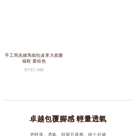
手工馬克縫馬銜扣皮革大底樂
福鞋 栗棕色
NT$7,988
卓越包覆腳感 輕量透氣
更輕薄、透氣、時髦且典雅。紳士必備