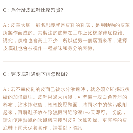
Q : 為什麼
皮底鞋比較昂貴?
A : 皮革大底，顧名思義就是皮鞋的鞋底，是用動物的皮革
所製作而成的。其製法的皮鞋在工序上比橡膠鞋底複雜、
講究，價格也會高上不少，所以從另一個層面來看，選擇
皮底鞋也會被視作一種品味和身分的表徵。
Q : 穿皮底鞋遇到下雨怎麼辦?
A : 若不幸皮鞋的皮面已被水分滲透時，就必須立即採取後
續的加強處理。皮鞋淋過大雨後，可準備一塊白色乾淨的
棉布，沾水擰乾後，輕輕按壓鞋面，將雨水中的髒污吸附
起來，再將鞋子放在除濕機附近除溼1~2天即可。 切記，
請勿使用熱風的吹風機直接對皮鞋吹風乾燥。更完整的皮
底鞋下雨天保養實作，請看以下資訊。