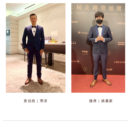
黃信堯｜導演
微疼｜插畫家