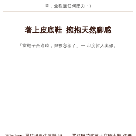
章，全程無任何壓力 : )
著上皮底鞋 擁抱天然腳感
「當鞋子合適時，腳被忘卻了」一 印度哲人奧修。
Wholecut 翼紋縫線牛津鞋 經
翼紋雕花皮革大底德比鞋-焦糖