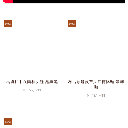
New
New
馬銜扣中跟樂福女鞋 經典黑
布呂歇爾皮革大底德比鞋 濃粹
咖
NT$6,588
NT$7,988
New