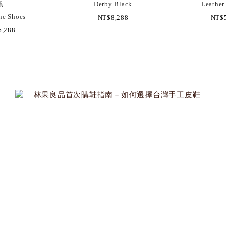
黑
Derby Black
Leather
ne Shoes
NT$8,288
NT$5
,288