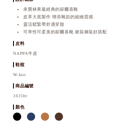
承襲林果最經典的卻爾喜靴
皮革大底製作 增添靴款的細緻質感
靈活鬆緊帶舒適穿脫
可率性可柔美的卻爾喜靴 裙裝褲裝好搭配
皮料
NAPPA牛皮
鞋楦
W-last
商品編號
1615br
顏色