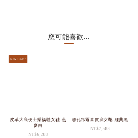
您可能喜歡...
New Color
皮革大底便士樂福鞋女鞋-燕
雕孔卻爾喜皮底女靴-經典黑
麥白
NT$7,588
NT$6,288