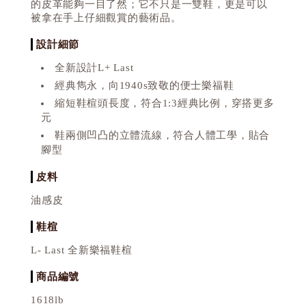
的皮革能夠一目了然；它不只是一雙鞋，更是可以
被拿在手上仔細觀賞的藝術品。
設計細節
全新設計L+ Last
經典雋永，向1940s致敬的便士樂福鞋
縮短鞋楦頭長度，符合1:3經典比例，穿搭更多
元
鞋兩側凹凸的立體流線，符合人體工學，貼合
腳型
皮料
油感皮
鞋楦
L- Last 全新樂福鞋楦
商品編號
1618lb