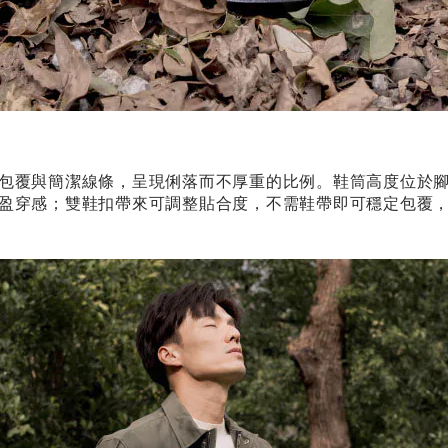
包覆與簡潔線條，呈現俐落而不厚重的比例。鞋筒高度位於
盈穿感；雙鞋扣帶來可調整貼合度，不需鞋帶即可穩定包覆