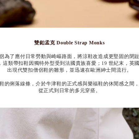
雙釦孟克 Double Strap Monks
歐洲，僧侶為了應付日常勞動與崎嶇路面，將涼鞋改造成更堅固的
這類帶扣鞋因獨特外型受到法國貴族喜愛；19 世紀末，英國鞋匠 E
出現代雙扣僧侶鞋的雛形，並迅速在歐洲紳士間流行。
鞋的俐落線條，介於牛津鞋的正式感與樂福鞋的休閒感之間
從正式到日常的多元穿搭。