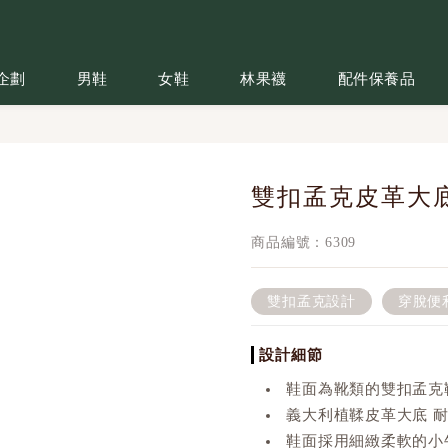
企劃
男鞋
女鞋
林果襪
配件保養品
雙扣孟克皮革大
商品編號：6309
雙扣孟克設計
穿脫便
設計細節
鞋面為靴類的雙扣孟克
義大利植鞣皮革大底 
鞋面採用細緻柔軟的小