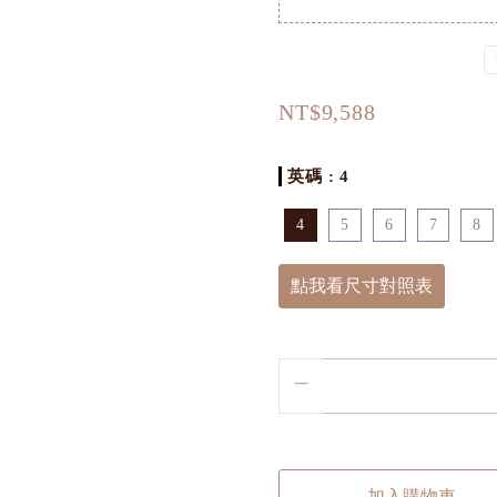
NT$9,588
英碼
: 4
4
5
6
7
8
點我看尺寸對照表
加入購物車