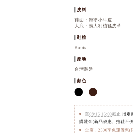
皮料
鞋面：輕塗小牛皮
大底：義大利植鞣皮革
鞋楦
Boots
產地
台灣製造
顏色
至
08/16 16:00
截止
指定商
購鞋金(新品優惠、拖鞋不併
全店，2500享免運優惠(