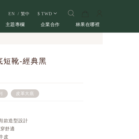
EN
繁中
$
TWD
主題專欄
企業合作
林果在哪裡
底短靴-經典黑
利
皮革大底
鞋款造型設計
耐穿舒適
牛皮