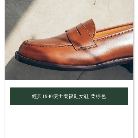
經典1940便士樂福鞋女鞋 栗棕色