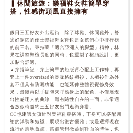
▍休閒旅遊：樂福鞋女鞋簡單穿
搭，性感街頭風直接擁有
假日三五好友外出逛街，除了球鞋、休閒鞋外，舒
適好穿搭的便士樂福鞋女鞋也是女孩們心中排行榜
的前三名。秉持著「適合亞洲人的腳型」精神，林
果在調整鞋楦長度的同時，也重製了楦頭設計，更
加貼合舒適。
▲穿搭筆記：穿上簡單的短版背心配上工作褲，再
套上一件oversized的長版格紋襯衫，以襯衫作為外
套不僅具有防曬功能，也能延伸整體視覺修身效
果，最後再以手提包來呼應身上的配色。不僅展現
出性感迷人的曲線，還有隨性自在的一面，非常適
合放假時邀約三五好友出門逛街穿搭。
CC也建議女孩針對樂福鞋穿搭時，下身可以搭配圓
裙的洋裝和短襪，展現出復古優雅；或是選擇現在
流行的落地寬褲，當褲管稍微蓋到鞋面的時候，也