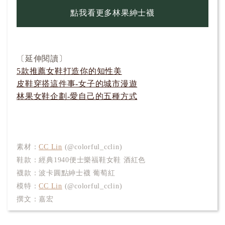
點我看更多林果紳士襪
〔延伸閱讀〕
5款推薦女鞋打造你的知性美
皮鞋穿搭這件事-女子的城市漫遊
林果女鞋企劃-愛自己的五種方式
素材：
CC Lin
(@colorful_cclin)
鞋款：經典1940便士樂福鞋女鞋 酒紅色
襪款：波卡圓點紳士襪 葡萄紅
模特：
CC Lin
(@colorful_cclin)
撰文：嘉宏