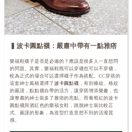
▍波卡圓點襪：嚴肅中帶有一點雅痞
樂福鞋襪子是否是必備的？應該是很多人一直想問
的問題。其實，樂福鞋既可以穿襪也可以不穿襪，
較為正式的場合可以選擇襪子作為搭配。CC穿搭的
這套紳士風格選擇了
波卡圓點襪
，有別條紋、格紋
的嚴謹，點點襪自帶的活力，讓穿搭增添樂趣，也
讓整肅的紳士裝多了雅痞的亮點。而葡萄紅的波卡
圓點襪與酒紅色的樂福女鞋，跳脫紳士裝比較正
式、嚴謹的形象，為造型打造意想不到的活潑質
感。