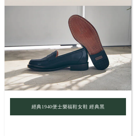
經典1940便士樂福鞋女鞋 經典黑