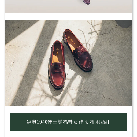
經典1940便士樂福鞋女鞋 勃根地酒紅