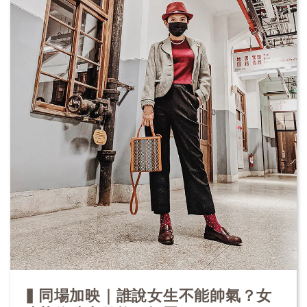
▍同場加映｜誰說女生不能帥氣？女