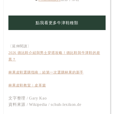
點我看更多牛津鞋種類
〔延伸閱讀〕
2026 德比鞋介紹與男士穿搭攻略！德比鞋與牛津鞋的差
異？
林果皮鞋選購指南：給第一次選購林果的新手
林果皮鞋教室︱皮革篇
文字整理 / Gary Kao
資料來源 / Wikipedia / schuh-lexikon.de