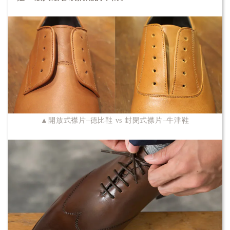
▲開放式襟片–德比鞋 vs 封閉式襟片–牛津鞋