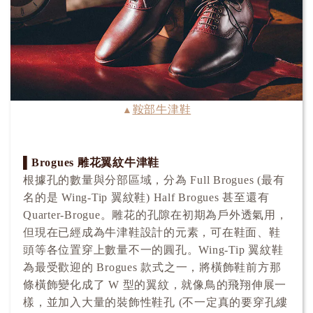
鞍部牛津鞋
▲
▌Brogues 雕花翼紋牛津鞋
根據孔的數量與分部區域，分為 Full Brogues (最有
名的是 Wing-Tip 翼紋鞋) Half Brogues 甚至還有
Quarter-Brogue。雕花的孔隙在初期為戶外透氣用，
但現在已經成為牛津鞋設計的元素，可在鞋面、鞋
頭等各位置穿上數量不一的圓孔。Wing-Tip 翼紋鞋
為最受歡迎的 Brogues 款式之一，將橫飾鞋前方那
條橫飾變化成了 W 型的翼紋，就像鳥的飛翔伸展一
樣，並加入大量的裝飾性鞋孔 (不一定真的要穿孔縷