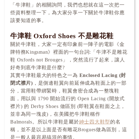
「牛津鞋」的相關詢問，我們也想就在這一次把一
些資料整理一下，為大家分享一下關於牛津鞋你應
該要知道的事。
牛津鞋 Oxford Shoes 不是雕花鞋
關於牛津鞋，大家一定有印象前一陣子的電影《金
牌特務Kingsman》裡面的一句台詞:「牛津不是雕花
鞋 Oxfords not Brouges」，突然流行了起來，讓人
好奇到底牛津鞋是什麼?
其實牛津鞋最大的特色之一為
Enclosed Lacing (封
閉式襟片)
，是側邊鞋翼向前延伸成為鞋面上的一部
分，當用鞋帶綁緊時，鞋翼會密合成為一整塊鞋
面，用以與 1790 開始流行的 Open Lacing (開放式
襟片) 的 Derby Shoes 做區別 (即鞋翼在鞋面之上，
並非為同一塊皮)，在美國把牛津鞋稱作
Balmorals。所以牛津鞋是屬於
紳士四大鞋型
的名
稱，並不是以上面是否有雕花Brogues做為區別，這
是一般人最容易搞混的事情。