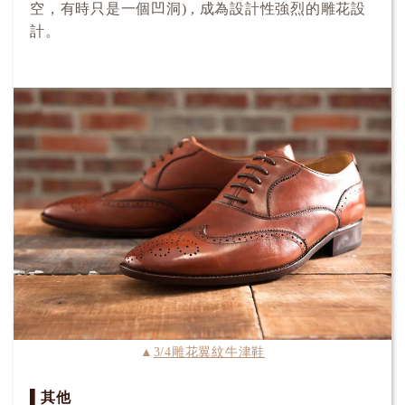
空，有時只是一個凹洞) , 成為設計性強烈的雕花設
計。
▲
3/4雕花翼紋牛津鞋
▌其他