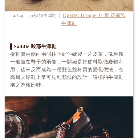
Quarter Brogue 1/4雕花橫飾
▲Cap–Toe橫飾牛津鞋 │
牛津鞋
▌Saddle 鞍部牛津鞋
從鞋翼兩側向兩側往下延伸縫製一片皮革，像馬鞍
一般披在鞋子的兩側，一開始是把皮料取做廢物利
用，後來反而成為一種雙色雙材質的變化做法，在
高爾夫球鞋上常可見到類似的設計，這樣的牛津鞋
稱之為鞍部鞋。