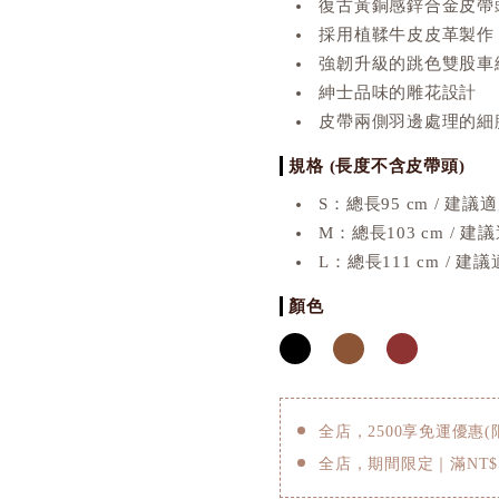
復古黃銅感鋅合金皮帶
採用植鞣牛皮皮革製作
強韌升級的跳色雙股車
紳士品味的雕花設計
皮帶兩側羽邊處理的細
規格 (長度不含皮帶頭)
S：總長95 cm / 建議適
M：總長103 cm / 建
L：總長111 cm / 建議
顏色
全店，2500享免運優惠(
全店，期間限定｜滿NT$