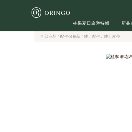
林果夏日旅遊特輯
新品
全部商品
/
配件保養品
/
紳士配件
/
紳士皮帶