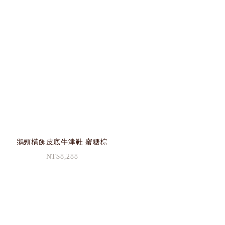
鵝頸橫飾皮底牛津鞋 蜜糖棕
NT$8,288