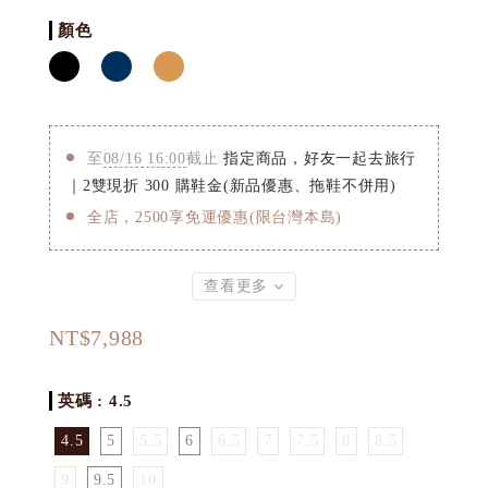
顏色
至
08/16 16:00
截止
指定商品，好友一起去旅行
｜2雙現折 300 購鞋金(新品優惠、拖鞋不併用)
全店，2500享免運優惠(限台灣本島)
查看更多
NT$7,988
英碼
: 4.5
4.5
5
5.5
6
6.5
7
7.5
8
8.5
9
9.5
10