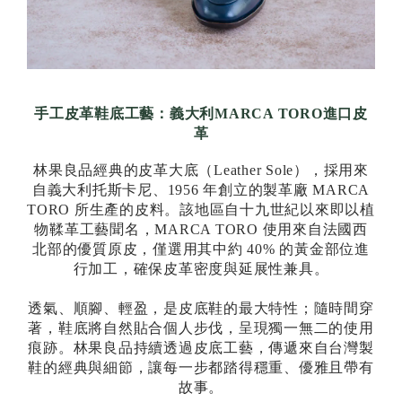
手工皮革鞋底工藝：義大利MARCA TORO進口皮
革
林果良品經典的皮革大底（Leather Sole），採用來
自義大利托斯卡尼、1956 年創立的製革廠 MARCA
TORO 所生產的皮料。該地區自十九世紀以來即以植
物鞣革工藝聞名，MARCA TORO 使用來自法國西
北部的優質原皮，僅選用其中約 40% 的黃金部位進
行加工，確保皮革密度與延展性兼具。
透氣、順腳、輕盈，是皮底鞋的最大特性；隨時間穿
著，鞋底將自然貼合個人步伐，呈現獨一無二的使用
痕跡。林果良品持續透過皮底工藝，傳遞來自台灣製
鞋的經典與細節，讓每一步都踏得穩重、優雅且帶有
故事。