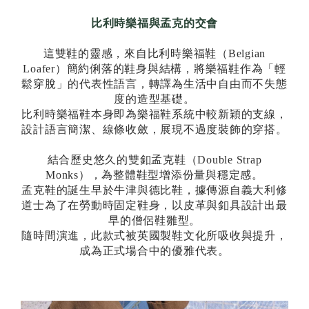
比利時樂福與孟克的交會
這雙鞋的靈感，來自比利時樂福鞋（Belgian
Loafer）簡約俐落的鞋身與結構，將樂福鞋作為「輕
鬆穿脫」的代表性語言，轉譯為生活中自由而不失態
度的造型基礎。
比利時樂福鞋本身即為樂福鞋系統中較新穎的支線，
設計語言簡潔、線條收斂，展現不過度裝飾的穿搭。
結合歷史悠久的雙釦孟克鞋（Double Strap
Monks），為整體鞋型增添份量與穩定感。
孟克鞋的誕生早於牛津與德比鞋，據傳源自義大利修
道士為了在勞動時固定鞋身，以皮革與釦具設計出最
早的僧侶鞋雛型。
隨時間演進，此款式被英國製鞋文化所吸收與提升，
成為正式場合中的優雅代表。