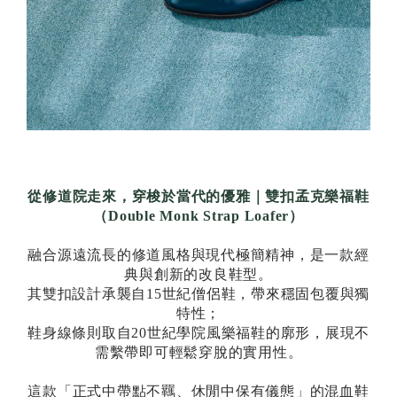
從修道院走來，穿梭於當代的優雅｜雙扣孟克樂福鞋
（Double Monk Strap Loafer）
融合源遠流長的修道風格與現代極簡精神，是一款經
典與創新的改良鞋型。
其雙扣設計承襲自15世紀僧侶鞋，帶來穩固包覆與獨
特性；
鞋身線條則取自20世紀學院風樂福鞋的廓形，展現不
需繫帶即可輕鬆穿脫的實用性。
這款「正式中帶點不羈、休閒中保有儀態」的混血鞋