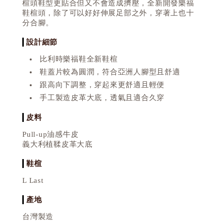
楦頭鞋型更貼合但又不會造成擠壓，全新開發樂福
鞋楦頭，除了可以好好伸展足部之外，穿著上也十
分合腳。
設計細節
比利時樂福鞋全新鞋楦
鞋蓋片較為圓潤，符合亞洲人腳型且舒適
跟高向下調整，穿起來更舒適且輕便
手工製造皮革大底，透氣且適合久穿
皮料
Pull-up油感牛皮
義大利植鞣皮革大底
鞋楦
L Last
產地
台灣製造